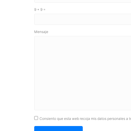
9 + 9 =
Por
Por
Mensaje
favor,
favor,
ignora
ignora
este
este
campo
campo
Consiento que esta web recoja mis datos personales a tr